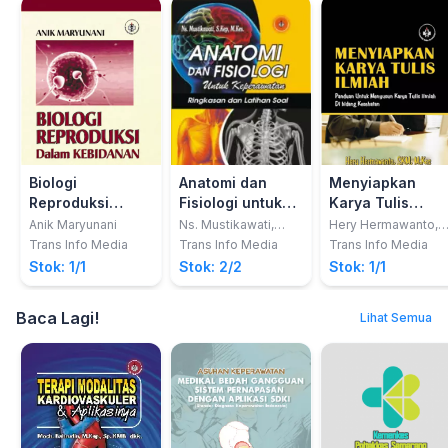
Biologi
Anatomi dan
Menyiapkan
Reproduksi
Fisiologi untuk
Karya Tulis
dalam Kebidanan
Keperawatan -
Ilmiah (Panduan
Anik Maryunani
Ns. Mustikawati,
Hery Hermawanto,
S.Kep., M.Kes
SKM, M.Kes
Ringkasan dan
untuk Menyusun
Trans Info Media
Trans Info Media
Trans Info Media
Latihan Soal
Karya Tulis
Stok: 1/1
Stok: 2/2
Stok: 1/1
Ilmiah di Bidang
Kesehatan)
Baca Lagi!
Lihat Semua