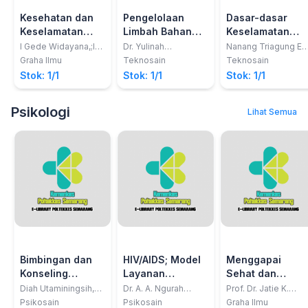
Kesehatan dan
Pengelolaan
Dasar-dasar
Keselamatan
Limbah Bahan
Keselamatan
Kerja
Berbahaya &
Radiasi
I Gede Widayana,;I
Dr. Yulinah
Nanang Triagung Ed
Gede Wiratmaja
Trihadiningrum
Hermawan
Beracun (B3)
Graha Ilmu
Teknosain
Teknosain
Stok: 1/1
Stok: 1/1
Stok: 1/1
Psikologi
Lihat Semua
Bimbingan dan
HIV/AIDS; Model
Menggapai
Konseling
Layanan
Sehat dan
Perkembangan
Profesional
Bahagia di Usia
Diah Utaminingsih,
Dr. A. A. Ngurah
Prof. Dr. Jatie K.
S.Psi., M.A, Psi., Citra
Adhiputra, M.Pd.
Pudjibudojo, S.U.,
Remaja
Konseling
Lanjut
Psikosain
Psikosain
Graha Ilmu