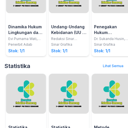
Dinamika Hukum
Undang-Undang
Penegakan
Lingkungan dan
Kebidanan (UU RI
Hukum
Penerapannya
No. 4 Tahun
Lingkungan
Evi Purnama Wati,
Redaksi Sinar
Dr. Sukanda Husin,
SH, MH; Ardiana
Grafika
S.H., LL.M.
2019)
(Edisi Revisi)
Penerbit Adab
Sinar Grafika
Sinar Grafika
Hidayah, SH, MH.
Stok: 1/1
Stok: 1/1
Stok: 1/1
Statistika
Lihat Semua
Statistika
Statistika
Metode