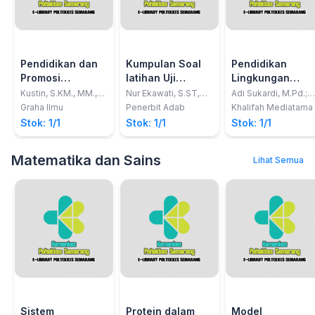
Pendidikan dan
Kumpulan Soal
Pendidikan
Promosi
latihan Uji
Lingkungan
Kesehatan
Kompetensi DIII
Hidup dan
Kustin, S.KM., MM.,
Nur Ekawati, S.ST,
Adi Sukardi, M.Pd.;
M.Kes.
M.Keb, Nelly
Suprijayanti, S.Pd
Kebidanan
Mitigasi Bencan
Graha Ilmu
Penerbit Adab
Khalifah Mediatama
Nugrawati, S.ST,
Usia Dini Jilid 2
Stok: 1/1
Stok: 1/1
Stok: 1/1
M.Kes, Ayu Wijaya,
S.Si, M.Si, Apt
Matematika dan Sains
Lihat Semua
Sistem
Protein dalam
Model