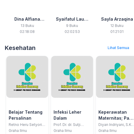
Dina Alfiana
Syaifatul Laury
Sayla Arzaqina
Maharani
Azmi
13 Buku
9 Buku
12 Buku
02:18:08
02:02:53
01:21:01
Kesehatan
Lihat Semua
Belajar Tentang
Infeksi Leher
Keperawatan
Persalinan
Dalam
Maternitas; Pad
Area Perawatan
Retno Heru Setyorini,
Prof. Dr. dr. Sutji
Diyan Indriyani, S.Kp.
S.ST., Keb., MPH
Pratiwi Rahardjo, Sp.
M.Kep., Sp. Mat.
Antenatal
Graha Ilmu
Graha Ilmu
Graha Ilmu