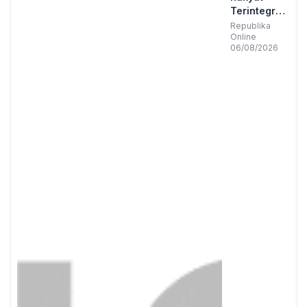
Terintegrasi
di
Republika
Online
Kabupaten
06/08/2026
Bandung
Mulai
Beroperasi,
Tampung
560 Siswa