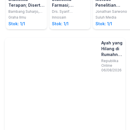
Terapan; Disertai
Farmasi;
Penelitian
Contoh Aplikasi
Dilengkapi
Kuantitatif dan
Bambang Suharjo,
Drs. Syarif
Jonathan Sarwono
M.Si
Hidayatullah, M.Kom.
dengan SPSS
Perhitungan
Kualitatif Edisi 2
Graha Ilmu
Innosain
Suluh Media
Statistik Excel
Stok: 1/1
Stok: 1/1
Stok: 1/1
dan SPSS
Ayah yang
Hilang di
Rumahnya
Sendiri
Republika
Online
06/08/2026