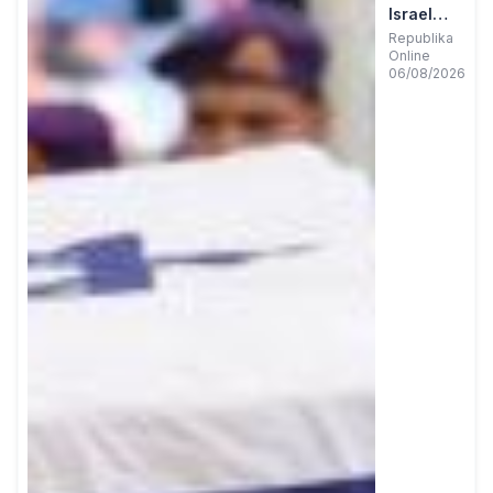
Israel
Tewas
Republika
Online
Dihantam
06/08/2026
Ledakan
di
Lebanon
Selatan